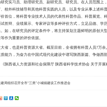
为研究实习员、助理研究员、副研究员、研究员。
在人员范围上
广、校外科技辅导和其他科普实践的人员，以及专业从事上述科
评价首位，将科普专业技术人员的代表性科普作品、科普展览、
面试答辩、业绩展示、专家评议等多种评价方式，立足品德、学
果。如，在研究员的评定条件中，将主持策划主题鲜明的原创大
准等作为重要的评价依据。
技大省，也是科普资源大省。截至目前，全省拥有科普人员7万余
素质能力，为奋力在中国式现代化建设中谱写陕西新篇、争做西
：
《陕西省人力资源和社会保障厅 陕西省科学技术协会 关于开
住建局组织召开全市“三类”小城镇建设工作推进会