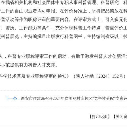
，
在我省相关机构和社会团体中专职从事科普管理、科普研究、
普工作的自由职业者均可申报。
在评价标准上，
坚持把品德放在
科普活动等作为职称评审的重要内容。
在评审方式上，
引入多元
历、资历、工作能力等条件，充分体现科普工作特点，着重评价
型科普展览，主持编撰且出版发行科普图书，主持编制省级以上
人，科普专业职称评审工作的启动，有助于激发科普人才创新活
部示范提供有力科普人才支撑。
展科学技术普及专业职称评审的通知》（
陕人社函〔2024〕152号
下一条：
西安市住建局召开2024年度美丽村庄片区“竞争性分配”专家
【
打印此页
】【
关闭